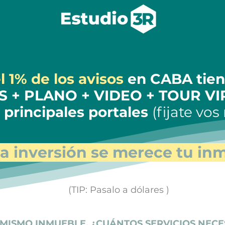
l 1% de los avisos
en CABA tie
S + PLANO + VIDEO + TOUR V
s principales portales
(fijate vo
a inversión se merece tu in
(TIP: Pasalo a dólares )
 MISMO INMUEBLE, ¿CUÁNTOS SERVICIOS NECE